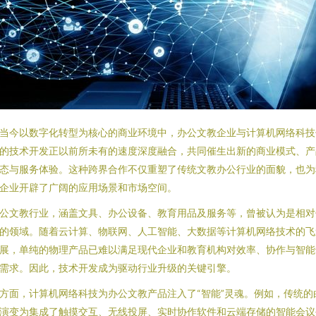
当今以数字化转型为核心的商业环境中，办公文教企业与计算机网络科技
的技术开发正以前所未有的速度深度融合，共同催生出新的商业模式、产
态与服务体验。这种跨界合作不仅重塑了传统文教办公行业的面貌，也为
企业开辟了广阔的应用场景和市场空间。
公文教行业，涵盖文具、办公设备、教育用品及服务等，曾被认为是相对
的领域。随着云计算、物联网、人工智能、大数据等计算机网络技术的飞
展，单纯的物理产品已难以满足现代企业和教育机构对效率、协作与智能
需求。因此，技术开发成为驱动行业升级的关键引擎。
方面，计算机网络科技为办公文教产品注入了“智能”灵魂。例如，传统的
演变为集成了触摸交互、无线投屏、实时协作软件和云端存储的智能会议