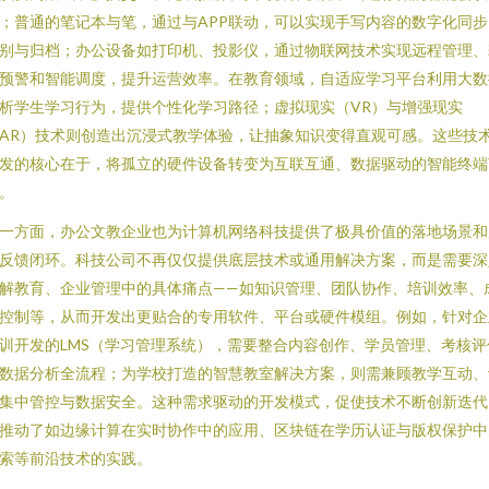
；普通的笔记本与笔，通过与APP联动，可以实现手写内容的数字化同步
别与归档；办公设备如打印机、投影仪，通过物联网技术实现远程管理、
预警和智能调度，提升运营效率。在教育领域，自适应学习平台利用大数
析学生学习行为，提供个性化学习路径；虚拟现实（VR）与增强现实
AR）技术则创造出沉浸式教学体验，让抽象知识变得直观可感。这些技
发的核心在于，将孤立的硬件设备转变为互联互通、数据驱动的智能终端
。
一方面，办公文教企业也为计算机网络科技提供了极具价值的落地场景和
反馈闭环。科技公司不再仅仅提供底层技术或通用解决方案，而是需要深
解教育、企业管理中的具体痛点——如知识管理、团队协作、培训效率、
控制等，从而开发出更贴合的专用软件、平台或硬件模组。例如，针对企
训开发的LMS（学习管理系统），需要整合内容创作、学员管理、考核评
数据分析全流程；为学校打造的智慧教室解决方案，则需兼顾教学互动、
集中管控与数据安全。这种需求驱动的开发模式，促使技术不断创新迭代
推动了如边缘计算在实时协作中的应用、区块链在学历认证与版权保护中
索等前沿技术的实践。